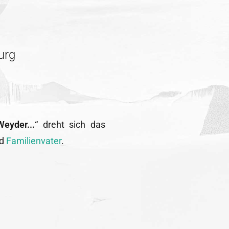
urg
eyder...
“ dreht sich das
d
Familienvater
.