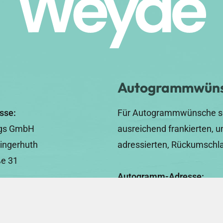
Autogrammwün
sse:
Für Autogrammwünsche se
ngs GmbH
ausreichend frankierten, u
ingerhuth
adressierten, Rückumschla
ße 31
Autogramm-Adresse:
FEEZ Unterhaltungs Gmb
51510
Elena & Stephan Fingerhut