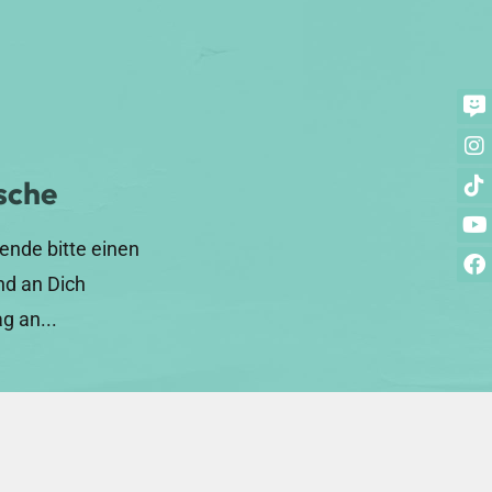
sche
nde bitte einen
nd an Dich
g an...
H
h