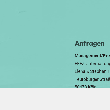
Anfragen
Management/Pre
FEEZ Unterhaltu
Elena & Stephan F
Teutoburger Stra
50678 Köln
Telefon:
0221- 94