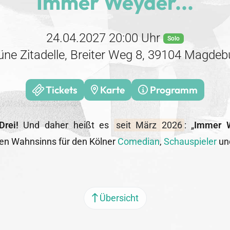
Immer Weyder...
24.04.2027 20:00 Uhr
Solo
üne Zitadelle, Breiter Weg 8, 39104 Magdeb
Tickets
Karte
Programm
Drei!
Und daher heißt es
seit März 2026
: „
Immer W
hen Wahnsinns für den Kölner
Comedian
,
Schauspieler
un
Übersicht