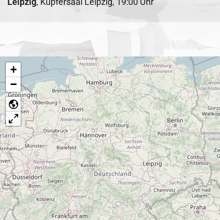
Leipzig
,
Kupfersaal Leipzig
,
19:00 Uhr
+
−