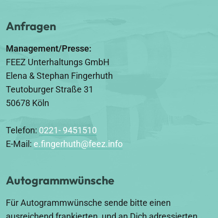
Anfragen
Management/Presse:
FEEZ Unterhaltungs GmbH
Elena & Stephan Fingerhuth
Teutoburger Straße 31
50678 Köln
Telefon:
0221- 9451510
E-Mail:
e.fingerhuth@feez.info
Autogrammwünsche
Für Autogrammwünsche sende bitte einen
ausreichend frankierten, und an Dich adressierten,