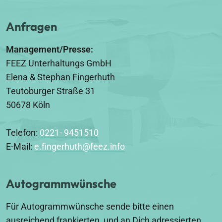
Anfragen
Management/Presse:
FEEZ Unterhaltungs GmbH
Elena & Stephan Fingerhuth
Teutoburger Straße 31
50678 Köln
Telefon:
0221- 9451510
E-Mail:
e.fingerhuth@feez.info
Autogrammwünsche
Für Autogrammwünsche sende bitte einen
ausreichend frankierten, und an Dich adressierten,