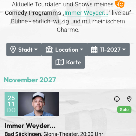
Aktuelle Tourdaten und Shows meines
Comedy-Programms
„
Immer Weyder...
“ live auf
Bühne - ehrlich, witzig und mit rheinischem
Charme.
Stadt
Location
11-2027
Karte
November 2027
25
11
DO
Solo
Immer Weyder...
Bad Säckingen
,
Gloria-Theater
,
20:00 Uhr